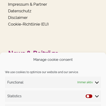
Impressum & Partner
Datenschutz
Disclaimer
Cookie-Richtlinie (EU)
News & Beiträge
Manage cookie consent
NEUESTE BEITRÄGE
We use cookies to optimize our website and our service.
German Angst auf dem Prüfstand
Functional
Immer aktiv
Das Schwierigste im Leben ist, dich nicht kleiner zu
machen, als du bist.
Statistics
Statistics
Money-Mindset. Nicht das Gewöhnliche – dafür erprobt.