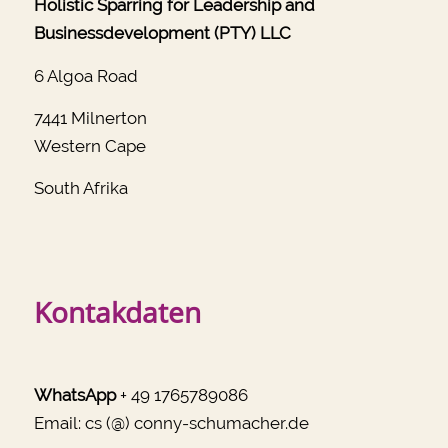
Holistic Sparring for Leadership and
Businessdevelopment (PTY) LLC
6 Algoa Road
7441 Milnerton
Western Cape
South Afrika
Kontakdaten
WhatsApp
+ 49 1765789086
Email:
cs (@) conny-schumacher.de