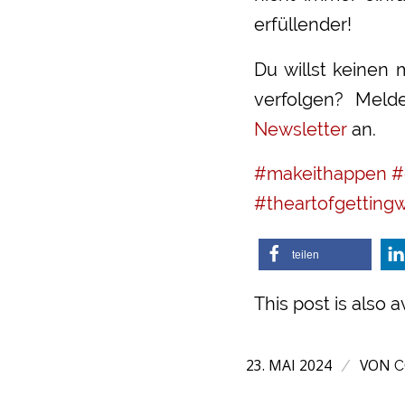
erfüllender!
Du willst keinen
verfolgen? Mel
Newsletter
an.
#makeithappen
#
#theartofgetting
teilen
This post is also a
23. MAI 2024
VON
/
C