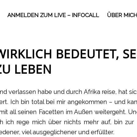
ANMELDEN ZUM LIVE – INFOCALL
ÜBER MIC
WIRKLICH BEDEUTET, S
ZU LEBEN
and verlassen habe und durch Afrika reise, hat s
rt. Ich bin total bei mir angekommen – und ka
t all seinen Facetten im Außen weitergeht. Un
h ich rege mich über nichts mehr auf, bin z
edener, viel ausgeglichener und erfüllter.