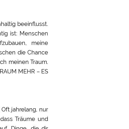
ltig beeinflusst.
htig ist: Menschen
ufzubauen, meine
nschen die Chance
lich meinen Traum.
N TRAUM MEHR – ES
Oft jahrelang, nur
, dass Träume und
uf, Dinge, die dir