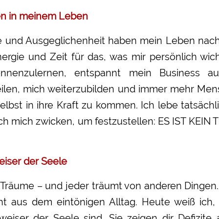
en in meinem Leben
e und Ausgeglichenheit haben mein Leben nachha
rgie und Zeit für das, was mir persönlich wic
ennenzulernen, entspannt mein Business a
eilen, mich weiterzubilden und immer mehr Me
elbst in ihre Kraft zu kommen. Ich lebe tatsäch
h mich zwicken, um festzustellen: ES IST KEI
iser der Seele
at Träume – und jeder träumt von anderen Dingen. 
cht aus dem eintönigen Alltag. Heute weiß ich
ser der Seele sind. Sie zeigen dir Defizite a