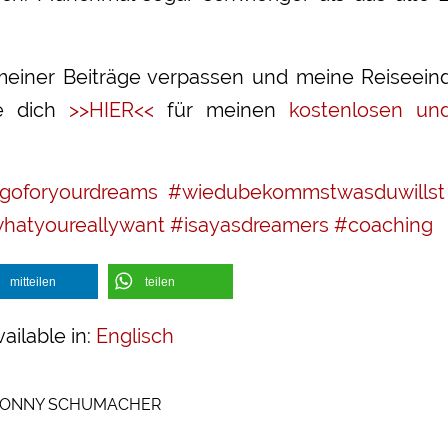
 meiner Beiträge verpassen und meine Reiseein
de dich
>>HIER<<
für meinen
kostenlosen und
goforyourdreams
#wiedubekommstwasduwillst
whatyoureallywant
#isayasdreamers
#coaching
mitteilen
teilen
vailable in:
Englisch
ONNY SCHUMACHER