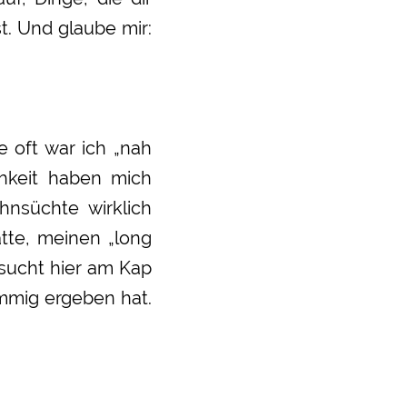
t. Und glaube mir:
e oft war ich „nah
chkeit haben mich
hnsüchte wirklich
te, meinen „long
sucht hier am Kap
immig ergeben hat.