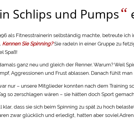
“
 in Schlips und Pumps
e
996 als Fitnesstrainerin selbständig machte, betreute ich 
.
Kennen Sie Spinning?
Sie radeln in einer Gruppe zu fet
el Spaß!
damals ganz neu und gleich der Renner. Warum? Weil Spi
pf, Aggressionen und Frust ablassen. Danach fühlt man 
ar nur – unsere Mitglieder konnten nach dem Training sc
ag so zerschlagen wären – sie hätten doch Sport gemach
l klar, dass sie sich beim Spinning zu spät zu hoch belast
en zwar glücklich und erledigt, hatten aber soviel Adren