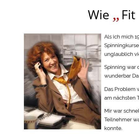
„
Wie
Fit
Als ich mich 1
Spinningkurse
unglaublich vi
Spinning war 
wunderbar Dam
Das Problem w
am nächsten T
Mir war schnel
Teilnehmer war
konnte.