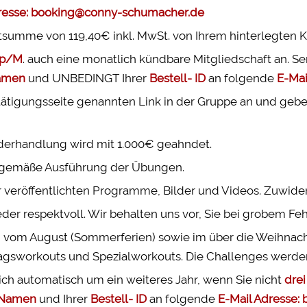
dresse: booking@conny-schumacher.de
tsumme von 119,40€ inkl. MwSt. von Ihrem hinterlegten 
. p/M
. auch eine monatlich kündbare Mitgliedschaft an. Se
amen
und UNBEDINGT Ihrer
Bestell- ID
an folgende
E-Mai
tätigungsseite genannten Link in der Gruppe an und geben
widerhandlung wird mit 1.000€ geahndet.
hgemäße Ausführung der Übungen.
der veröffentlichten Programme, Bilder und Videos. Zuwi
er respektvoll. Wir behalten uns vor, Sie bei grobem Feh
vom August (Sommerferien) sowie im über die Weihnachtsfer
tagsworkouts und Spezialworkouts. Die Challenges werden
ich automatisch um ein weiteres Jahr, wenn Sie nicht
drei
Namen
und Ihrer
Bestell- ID
an folgende
E-Mail Adresse
: