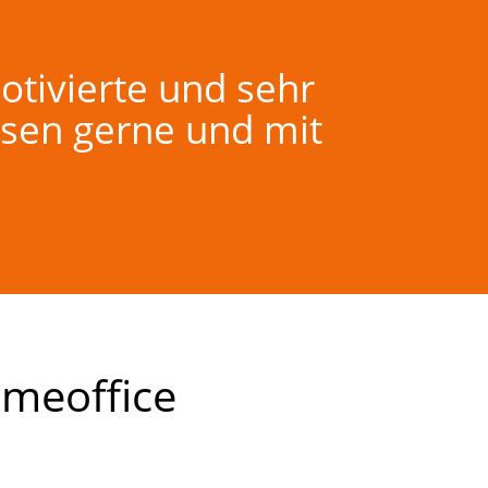
tivierte und sehr
ssen gerne und mit
omeoffice