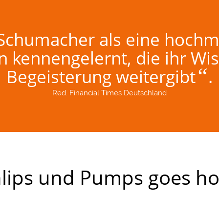
Schumacher als eine hochmo
in kennengelernt, die ihr Wi
“
Begeisterung weitergibt
.
Red. Financial Times Deutschland
chlips und Pumps goes h