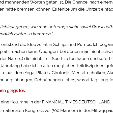
nd mahnenden Worten getan ist. Die Chance, nach einem
en hätte bremsen können. Es fehlte um die Uhrzeit einf
ichkeit geben, wie man untertags nicht soviel Druck au
endlich runter zu kommen.“
 entstand die Idee zu Fit in Schlips und Pumps. Ich be
splatz machen kann. Übungen, bei denen man nicht schwi
 der Name…) die nichts mit Sport zu tun haben und sofor
 Jahrelang habe ich in allen möglichen Teildisziplinen g
te aus dem Yoga, Pilates, Girotonik, Mentaltechniken, A
nnungsübungen, Dehnübungen… alles, was alltagstauglich
nn gings los:
 eine Kolumne in der FINANCIAL TIMES DEUTSCHLAND.
ternationalen Kongress vor 700 Männern in der Mittagspa