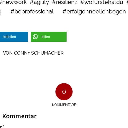
l #newwork #agility #resilienz #wofürstehstd
ning #beprofessional #erfolgohneellenboge
mitteilen
teilen
VON
/
CONNY SCHUMACHER
0
KOMMENTARE
en Kommentar
en?