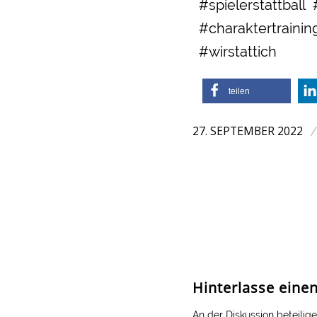
#spielerstattbal
#charaktertrai
#wirstattich
teilen
27. SEPTEMBER 2022
Hinterlasse ein
An der Diskussion beteilig