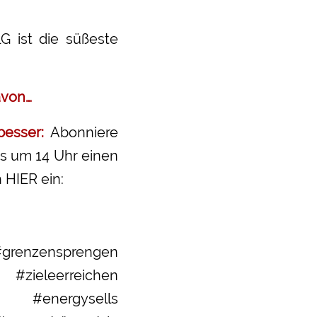
ist die süßeste
avon…
esser:
Abonniere
gs um 14 Uhr einen
 HIER ein:
renzensprengen
ieleerreichen
n #energysells