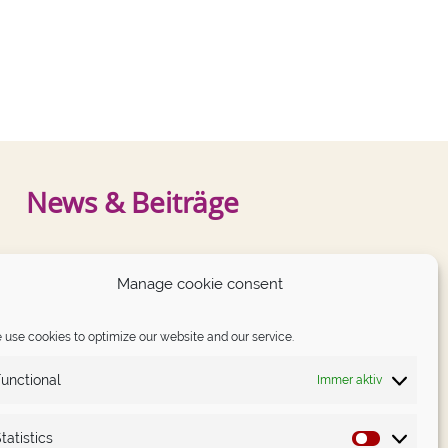
News & Beiträge
NEUESTE BEITRÄGE
Manage cookie consent
German Angst auf dem Prüfstand
use cookies to optimize our website and our service.
Das Schwierigste im Leben ist, dich nicht kleiner zu
machen, als du bist.
unctional
Immer aktiv
Money-Mindset. Nicht das Gewöhnliche – dafür
erprobt.
tatistics