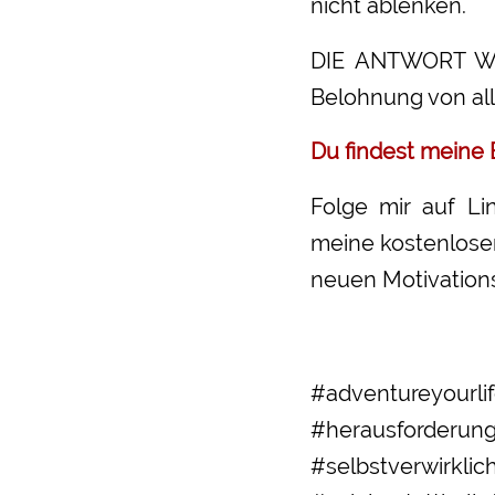
nicht ablenken.
DIE ANTWORT WI
Belohnung von all
Du findest meine 
Folge mir auf Lin
meine kostenlose
neuen Motivationsk
#adventureyou
#herausforde
#selbstverwir