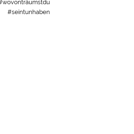
u #wovonträumstdu
n #seintunhaben