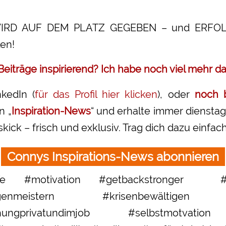
RD AUF DEM PLATZ GEGEBEN – und ERFOLG 
en!
Beiträge inspirierend? Ich habe noch viel mehr d
kedIn (
für das Profil hier klicken
), oder
noch b
n „
Inspiration-News
“ und erhalte immer diensta
ick – frisch und exklusiv. Trag dich dazu einfach
Connys Inspirations-News abonnieren
rlife #motivation #getbackstronger #g
rungenmeistern #krisenbewältigen #z
klichungprivatundimjob #selbstmotvatio