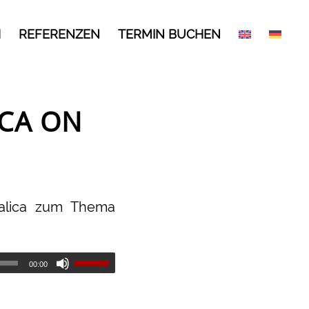
H
REFERENZEN
TERMIN BUCHEN
ICA ON
tfalica zum Thema
00:00