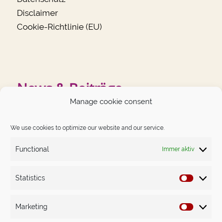
Disclaimer
Cookie-Richtlinie (EU)
News & Beiträge
Manage cookie consent
NEUESTE BEITRÄGE
We use cookies to optimize our website and our service.
German Angst auf dem Prüfstand
Functional
Immer aktiv
Das Schwierigste im Leben ist, dich nicht kleiner zu
machen, als du bist.
Statistics
Statistics
Money-Mindset. Nicht das Gewöhnliche – dafür erprobt.
Marketing
The Big Leap in Sachen Money Mindset: Astrids Weg
Marketin