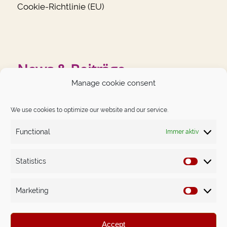
Cookie-Richtlinie (EU)
News & Beiträge
Manage cookie consent
NEUESTE BEITRÄGE
We use cookies to optimize our website and our service.
German Angst auf dem Prüfstand
Functional
Immer aktiv
Das Schwierigste im Leben ist, dich nicht kleiner zu
machen, als du bist.
Statistics
Statistics
Money-Mindset. Nicht das Gewöhnliche – dafür erprobt.
Marketing
The Big Leap in Sachen Money Mindset: Astrids Weg
Marketin
raus aus dem finanziellen Würgegriff.
Accept