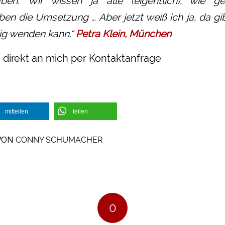
ben. Wir wissen ja alle (eigentlich), wie g
eben die Umsetzung … Aber jetzt weiß ich ja, da g
tig wenden kann.“
Petra Klein, München
direkt an mich per Kontaktanfrage
mitteilen
teilen
VON
CONNY SCHUMACHER
0