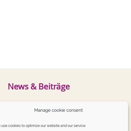
News & Beiträge
NEUESTE BEITRÄGE
Manage cookie consent
German Angst auf dem Prüfstand
use cookies to optimize our website and our service.