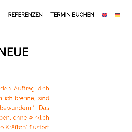
H
REFERENZEN
TERMIN BUCHEN
 NEUE
den Auftrag dich
n ich brenne, sind
bewundern!“ Das
ben, ohne wirklich
 Kräften“ flüstert