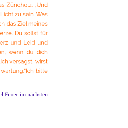
das Zündholz. „Und
Licht zu sein. Was
ich das Ziel meines
rze. Du sollst für
erz und Leid und
ren, wenn du dich
ch versagst, wirst
wartung:“Ich bitte
el Feuer im nächsten