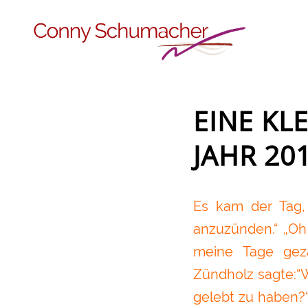
EINE KL
JAHR 20
Es kam der Tag,
anzuzünden.“ „Oh 
meine Tage gez
Zündholz sagte:“W
gelebt zu haben?“