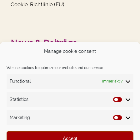
Cookie-Richtlinie (EU)
News & Beiträge
Manage cookie consent
NEUESTE BEITRÄGE
We use cookies to optimize our website and our service.
German Angst auf dem Prüfstand
Functional
Immer aktiv
Das Schwierigste im Leben ist, dich nicht kleiner zu
machen, als du bist.
Statistics
Statistics
Money-Mindset. Nicht das Gewöhnliche – dafür erprobt.
Marketing
The Big Leap in Sachen Money Mindset: Astrids Weg
Marketin
raus aus dem finanziellen Würgegriff.
Accept