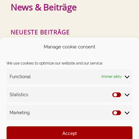
News & Beiträge
NEUESTE BEITRÄGE
German Angst auf dem Prüfstand
Manage cookie consent
Das Schwierigste im Leben ist, dich nicht kleiner zu
machen, als du bist.
We use cookies to optimize our website and our service.
Money-Mindset. Nicht das Gewöhnliche – dafür erprobt.
Functional
Immer aktiv
The Big Leap in Sachen Money Mindset: Astrids Weg
raus aus dem finanziellen Würgegriff.
Statistics
Statistics
Marketing
Marketin
© 2026 - Conny Schumacher
Accept
Conny Schumacher – Teamsportintelligenz™ in Unternehmen